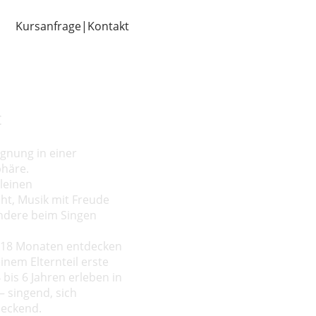
Kursanfrage|Kontakt
t
gnung in einer
phäre.
leinen
ht, Musik mit Freude
andere beim Singen
s 18 Monaten entdecken
nem Elternteil erste
bis 6 Jahren erleben in
– singend, sich
deckend.