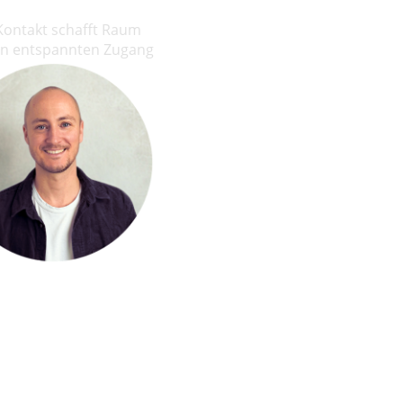
nKontakt schafft Raum
nen entspannten Zugang