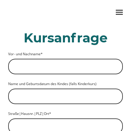
Kursanfrage
Vor- und Nachname
*
Name und Geburtsdatum des Kindes (falls Kinderkurs)
Straße|Hausnr.|PLZ|Ort
*